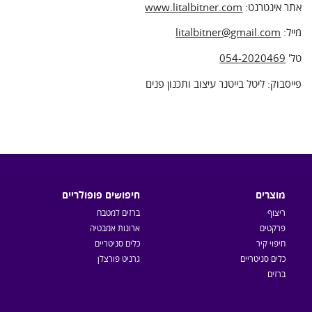
אתר אינטרנט:
www.litalbitner.com
מייל:
litalbitner@gmail.com
טל'
054-2020469
פייסבוק: ליטל בייטנר עיצוב ותכנון פנים
מוצרים
חיפושים פופולריים
ריצוף
ברזים למטבח
פרקטים
ארונות אמבטיה
חיפוי קיר
כלים סניטריים
כלים סניטריים
גרניט פורצלן
ברזים