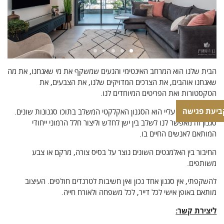
/>
/
הבית שלנו הוא המרחב האינטימי והנעים שמשקף את מי שאנחנו, את מה
שאנחנו אוהבים, את הצרכים המדויקים שלנו, את הצבעים, את
הטקסטורות ואת הפריטים המיוחדים לנו.
ביעת פגישה
הסגנון האהוב עליי הוא הסגנון האקלקטי המשלב בתוכו סגנונות שונים.
סגנון זה מאפשר לנו לשלב בין ישן לחדש וליצור חלל הרמוני ייחודי
המותאם לאנשים החיים בו.
החיבור בין האלמנטים השונים נוצר על בסיס צורה, מרקם או צבע
משותפים.
להשקפתי, אין סגנון אחד נכון ואין חשיבות לטרנדים חולפים. העיצוב
מותאם באופן אישי לכל דייר, לכל משפחה ולאורח חייה.
ליצירת קשר: