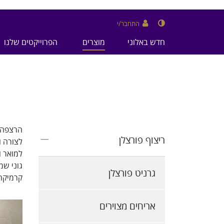
התחבר/י
חדש באלוני
מוצרים
הפרוייקטים שלנו
הרצפה ה
ריצוף פורצלן
לצורה ו
למואר ו
גוני שמ
גרניט פורצלן
קרמיקה 
אריחים מצוירים