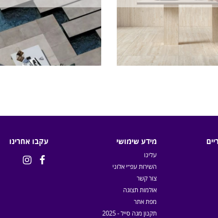
יים
מידע שימושי
עקבו אחרינו
עלינו


השירות עפ״י אלוני
צור קשר
אולמות תצוגה
מפת אתר
תקנון מגה סייל - 2025