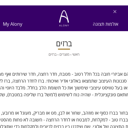
×
אולמות תצוגה
My Alony
ברזים
ראשי
›
מוצרים
›
ברזים
ם אביזרי חובה בכל חלל רטוב - מטבח, חדר רחצה, חדר שירותים ואף מ
סגנונות העיצוב שתמצאו באלוני אדיר ואיכותי. ברז לחדר הרחצה, ברז ל
או בעל טוויסט עיצובי שימשוך את כל תשומת הלב בחלל. מלבד היופי ו
ותאם פונקציונלית - שהיה נוח לשימוש (למשל ברז שליפה במטבח), שלא 
בחור בברז כסוף או מוזהב, שחור או לבן, מט או מבריק, מעוגל או מרובע, כ
בברז טוב - למקלחת, למבטח או לחדר הרחצה - חשובה לא פחות מהסטי
 התצוגה של אלוני, שם שידכנו בין ברזים לכיורים ולמקלחות כדי שתוכ