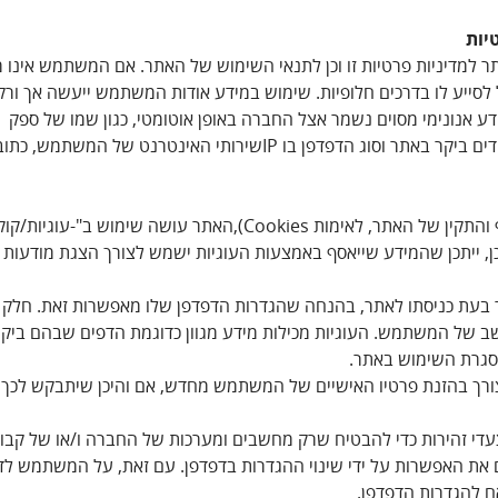
יות
מדיניות פרטיות זו וכן לתנאי השימוש של האתר. אם המשתמש אינו 
סייע לו בדרכים חלופיות. שימוש במידע אודות המשתמש ייעשה אך ורק
ע אנונימי מסוים נשמר אצל החברה באופן אוטומטי, כגון שמו של ספק
ירותי האינטרנט של המשתמש, כתובת ה- נעשה שימוש.
Co),האתר עושה שימוש ב"-עוגיות/קוקיס" )
ן, ייתכן שהמידע שייאסף באמצעות העוגיות ישמש לצורך הצגת מודעות 
 בעת כניסתו לאתר, בהנחה שהגדרות הדפדפן שלו מאפשרות זאת. חלק 
חשב של המשתמש. העוגיות מכילות מידע מגוון כדוגמת הדפים שבהם ב
סגרת השימוש באתר.
הצורך בהזנת פרטיו האישיים של המשתמש מחדש, אם והיכן שיתבקש לכך, 
די זהירות כדי להבטיח שרק מחשבים ומערכות של החברה ו/או של קבוצת
ם את האפשרות על ידי שינוי ההגדרות בדפדפן. עם זאת, על המשתמש לדע
 להגדרות הדפדפן.