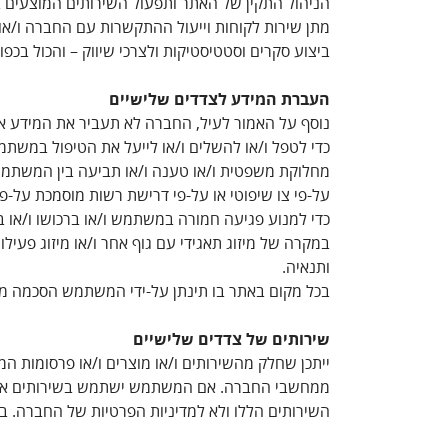
הניהול התקין של האתר ותפעול השירותים המוצעים 
מתן שירות לקוחות וייעול ההתקשרות עם החברה ו/או
ביצוע סקרים וסטטיסטיקות ולצרכי שיווק – והכול בכ
העברת המידע לצדדים שלישיים
נוסף על האמור לעיל, החברה לא תעביר את המידע או
כדי לטפל ו/או להשלים ו/או לייעל את הטיפול במשתמ
מחלוקת משפטית ו/או טענה ו/או תביעה בין המשתמש 
על-פי צו שיפוטי או על-פי דרישת רשות מוסמכת על-פי
כדי למנוע פגיעה חמורה במשתמש ו/או ברכושו ו/או בג
במקרה של מיזוג תאגידי עם גוף אחר ו/או מיזוג פעי
ותנאיה.
בכל מקום באתר בו תינתן על-ידי המשתמש הסכמה מ
שירותים של צדדים שלישיים
ייתכן שחלק מהשירותים ו/או מוצרים ו/או פרסומות ה
ממחשבי החברה. אם המשתמש ישתמש בשירותים אלו, א
השירותים הללו ולא למדיניות הפרטיות של החברה. ב