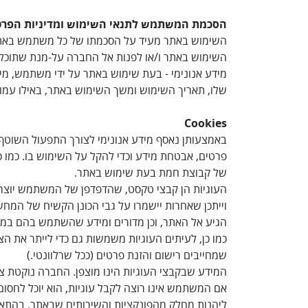
הסכמת המשתמש לתנאי השימוש ומדיניות הפרט
השימוש באתר מעיד על הסכמתו של כל משתמש באתר ל
השימוש באתר ו/או לפנות אל החברה על-מנת שתוכל ל
מידע אנונימי - בעת שימוש באתר על ידי משתמש, מיד
שלו, תאריך השימוש ומשך השימוש באתר, באילו עמודים ביקר באתר וסוג הדפדפן בו IPש
Cookies
באמצעותן נאסף מידע אנונימי לצורך התפעול השוטף והתקין של האתר, לאימות okies
פרטים, אבטחת מידע וכדי להקל על השימוש בו. כמו כ
של קבוצת חמת בעת שימוש באתר.
העוגיות הן קבצי טקסט, שהדפדפן של המשתמש יוצר
וייתכן שאחרות יישמרו על גבי הכונן הקשיח של המ
הגיע אל האתר, וכן מדורים ומידע שהשתמש בהם במ
כמו כן, לעיתים העוגיות משמשות גם כדי לייתר את 
שמחייבים רישום והזנת פרטים (ככל שרלוונטי.)
המידע שבקבצי העוגיות הינו מוצפן. החברה נוקטת צע
אם המשתמש אינו רוצה לקבל עוגיות, הוא יוכל לחסו
ליהנות מחלק מהפונקציות והשירותים שבאתר, בהתאם