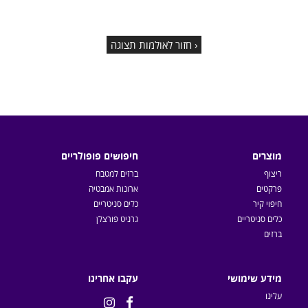
‹ חזור לאולמות תצוגה
מוצרים
חיפושים פופולריים
ריצוף
ברזים למטבח
פרקטים
ארונות אמבטיה
חיפוי קיר
כלים סניטריים
כלים סניטריים
גרניט פורצלן
ברזים
מידע שימושי
עקבו אחרינו
עלינו

