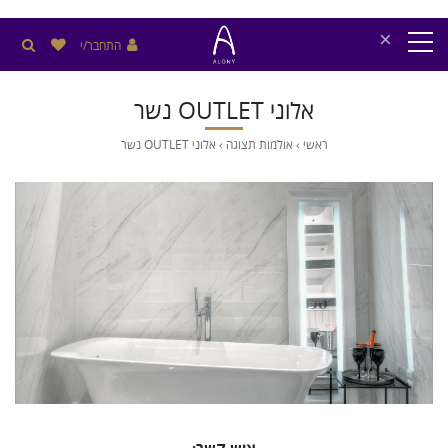
×
התחבר/י
אלוני OUTLET נשר
ראשי
›
אולמות תצוגה
›
אלוני OUTLET נשר
/>
איש קשר: