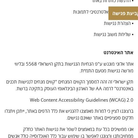
▪ הדגשת כותרות באתר
▪ הצגת תיאור אלטרנטיבי לתמונות
ביעת פגישה
▪ הצהרת נגישות
▪ שליחת משוב נגישות
אתר האינטרנט
אתר אלוני מונגש ע"פ הנחיות הנגישות בתקן הישראלי 5568 ובליווי
מורשה נגישות מטעם התמ״ת.
תקן ישראלי זה זהה למסמך הקווים המנחים "קווים מנחים לנגישות תכנים
באינטרנט" לרמה AA של הארגון הבינלאומי העוסק בתקינה ברשת.
Web Content Accessibility Guidelines (WCAG) 2.0
ברצוננו לציין כי למרות מאמצנו להנגיש את כלל הדפים באתר, ייתכן ויתגלו
חלקים ספציפיים באתר שאינם נגישים.
אנו ממשיכים בכל עת במאמצים לשפר את נגישות האתר כחלק
ממחויבותנו ורצוננו לאפשר בו שימוש עבור כלל האוכלוסייה כולל אנשים