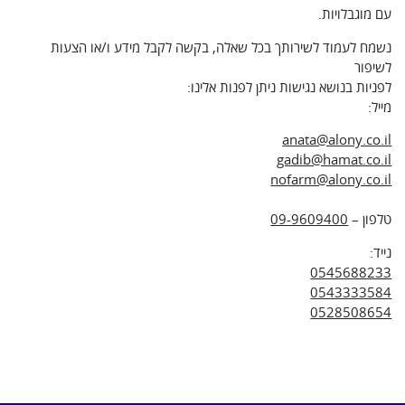
עם מוגבלויות.
נשמח לעמוד לשירותך בכל שאלה, בקשה לקבל מידע ו/או הצעות
לשיפור
לפניות בנושא נגישות ניתן לפנות אלינו:
מייל:
anata@alony.co.il
gadib@hamat.co.il
nofarm@alony.co.il
טלפון –
09-9609400
נייד:
0545688233
0543333584
0528508654