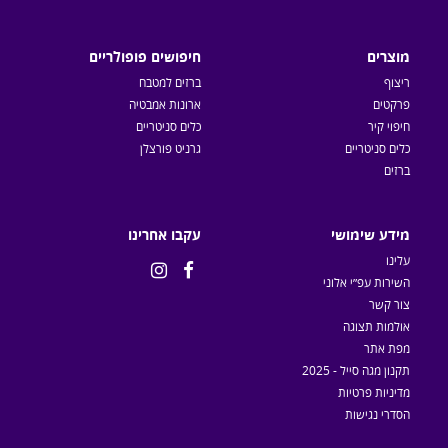
מוצרים
חיפושים פופולריים
ריצוף
ברזים למטבח
פרקטים
ארונות אמבטיה
חיפוי קיר
כלים סניטריים
כלים סניטריים
גרניט פורצלן
ברזים
מידע שימושי
עקבו אחרינו
עלינו


השירות עפ״י אלוני
צור קשר
אולמות תצוגה
מפת אתר
תקנון מגה סייל - 2025
מדיניות פרטיות
הסדרי נגישות