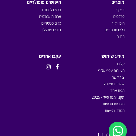
מוצרים
חיפושים פופולריים
ריצוף
ברזים למטבח
פרקטים
ארונות אמבטיה
חיפוי קיר
כלים סניטריים
כלים סניטריים
גרניט פורצלן
ברזים
מידע שימושי
עקבו אחרינו
עלינו


השירות עפ״י אלוני
צור קשר
אולמות תצוגה
מפת אתר
תקנון מגה סייל - 2025
מדיניות פרטיות
הסדרי נגישות