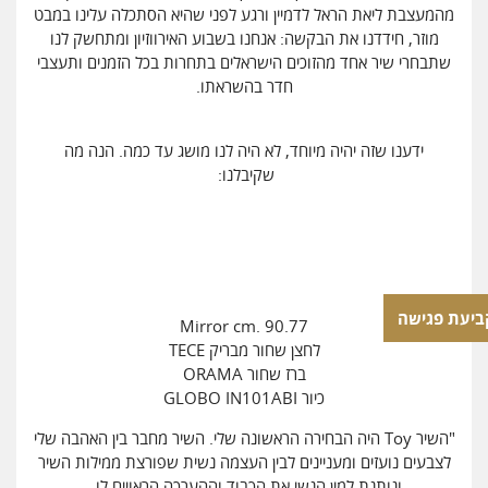
מהמעצבת ליאת הראל לדמיין ורגע לפני שהיא הסתכלה עלינו במבט
מוזר, חידדנו את הבקשה: אנחנו בשבוע האירווזיון ומתחשק לנו
שתבחרי שיר אחד מהזוכים הישראלים בתחרות בכל הזמנים ותעצבי
חדר בהשראתו.
ידענו שזה יהיה מיוחד, לא היה לנו מושג עד כמה. הנה מה
שקיבלנו:
ביעת פגישה
Mirror cm. 90.77
לחצן שחור מבריק TECE
ברז שחור ORAMA
כיור GLOBO IN101ABI
"השיר Toy היה הבחירה הראשונה שלי. השיר מחבר בין האהבה שלי
לצבעים נועזים ומעניינים לבין העצמה נשית שפורצת ממילות השיר
ונותנת למין הנשי את הכבוד וההערכה הראויים לו.