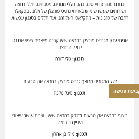
בחרנו מגוון פרויקטים, בהם חללי מגורים, מטבחים, חללי רחצה
ושירותים שעשו שימוש באריחי גרניט פורצלן של אלוני, בסקאלה
רחבה של סגנונות – מהקלאסי העל זמני ועד חללים בסגנון עכשווי.
אריחי ענק מגרניט פורצלן במראה שיש קררה מייצרים ציפוי אלגנטי
לחלל הרחצה.
תכנון:
טלי דורה
חלל המגורים מרוצף גרניט פורצלן במראה אבן טבעית.
ביעת פגישה
תכנון:
סיגל מלכה
ריצוף במראה אבן טבעית ודלפק במראה שיש, יוצרים עושר עיצובי
ועניין רב בחלל.
תכנון:
מולי בן אהרון