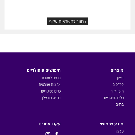
‹ חזור להשראות אלוני
מוצרים
חיפושים פופולריים
ריצוף
ברזים למטבח
פרקטים
ארונות אמבטיה
חיפוי קיר
כלים סניטריים
כלים סניטריים
גרניט פורצלן
ברזים
מידע שימושי
עקבו אחרינו
עלינו

