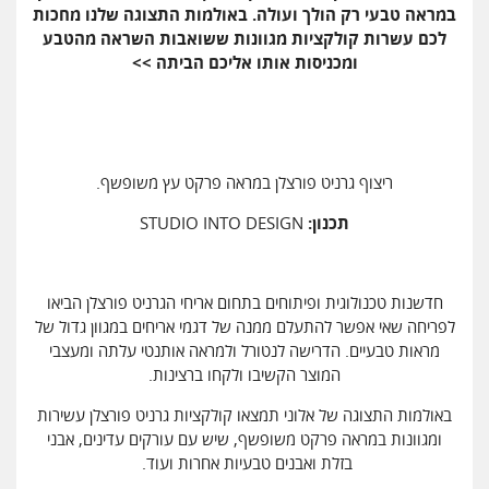
במראה טבעי רק הולך ועולה. באולמות התצוגה שלנו מחכות
לכם עשרות קולקציות מגוונות ששואבות השראה מהטבע
ומכניסות אותו אליכם הביתה >>
ריצוף גרניט פורצלן במראה פרקט עץ משופשף.
תכנון:
STUDIO INTO DESIGN
חדשנות טכנולוגית ופיתוחים בתחום אריחי הגרניט פורצלן הביאו
לפריחה שאי אפשר להתעלם ממנה של דגמי אריחים במגוון גדול של
מראות טבעיים. הדרישה לנטורל ולמראה אותנטי עלתה ומעצבי
המוצר הקשיבו ולקחו ברצינות.
באולמות התצוגה של אלוני תמצאו קולקציות גרניט פורצלן עשירות
ומגוונות במראה פרקט משופשף, שיש עם עורקים עדינים, אבני
בזלת ואבנים טבעיות אחרות ועוד.