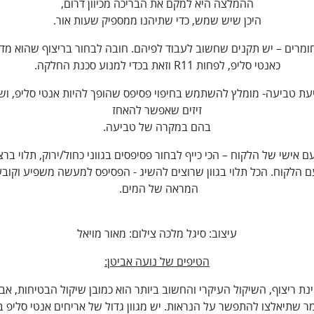
ההמלצה היא למקם את הבריכה מכיוון דרום,
היכן שיש שמש, כדי שתיהנו ממספיק שעות אור.
 חומרים – יש תקנים שחשוב לעבוד לפיהם. חובה לבחור בריצוף שהוא מדו
כאנטי סליפ, לפחות R11 וזאת בכדי למנוע סכנת החלקה.
ניעת טביעה- מומלץ להשתמש בחיפוי פסיפס שהופך להיות אנטי סליפ, וש
זיזים שאפשר להאחז
בהם במקרה של טביעה.
עם אישי של הלקוח – הכי כייף לבחור פסיפסים בגווני כחול/ירוק, תלוי ברצ
 הלקוח. הכל תלוי בגוון שרוצים להשיג - הפסיפס למעשה משפיע וקוב
המראה של המים.
עיצוב: סיגל מלכה צילום: מאור מויאל
הטיפים של נועה אביטן:
נת ריצוף, השיקול העיקרי והחשוב ביותר הוא כמובן שיקול הבטיחות, אב
ר שתיאלצו להתפשר על הנראות. יש מגוון גדול של אריחים אנטי סליפ 