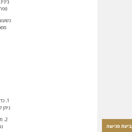
בינינ
(ופר
כשעוב
1. כ
ניתן 
2. 
ביעת פגישה
נכ