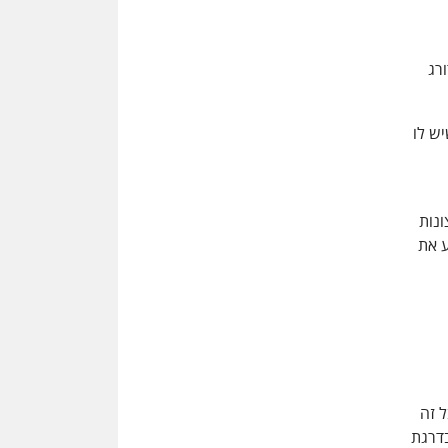
רג
יש לו
ונות
ע את
ל זה
בדרגת