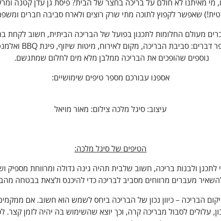
ו, מי מאיתנו לא חולם על בריכה בחצר של הבית? פיסת גן עדן קטנה ומר
טית!) שאפשר לקפוץ לתוכה מתי שרק רוצים ולארח סביבה חברים ומשפ
רים מעולם החלומות לתכנון בפועל של הבריכה הביתית, חשוב לקחת בח
מספר דברים: סביבת הבריכה, מקום לאירוח, מיטות ש
נוספים שהופכים את הבריכה ממלבן מלא מים לחלום שמתגשם.
אספנו עבורכם מספר טיפים שימושיים:
עיצוב: סיגל מלכה צילום: מאור מויאל
הטיפים של סיגל מלכה:
די לתכנן ולבנות בריכה, חשוב שלבית תהיה גינה גדולה ומרווחת מספיק וש
להשאיר מעברים מרווחים מסביב לבריכה כדי להיכנס ולצאת בבטחה מהבר
מיקום הבריכה – כיוון נכון של הבריכה ביחס לשמש הוא חשוב. אם ממקמים
ון, עלולים לסבול מבריכה קרה, וכך יוצא שהשימוש בה יהיה לזמן קצר. לכ