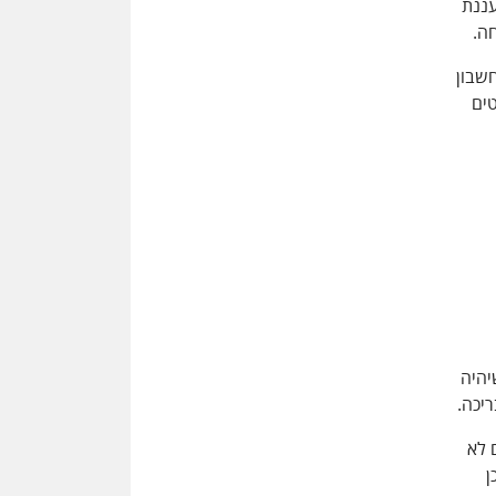
עננת
חה.
שבון
יזוף, פינת BBQ ואלמנטים
יהיה
יכה.
 לא
ן