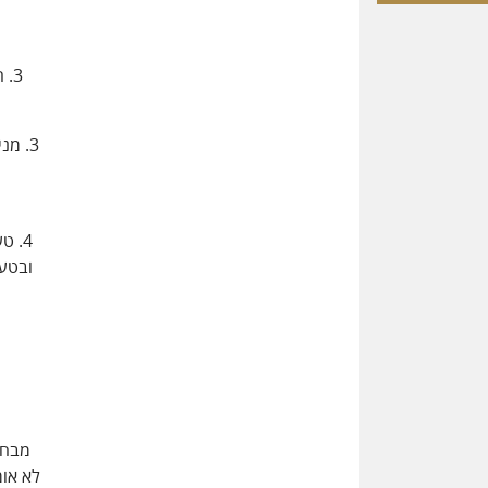
3.
3. מ
4. ט
ובטעם
מבחי
לא אומ