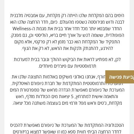
הימים בהם המקלחת שלנו הייתה רק מקלחת, עם אמבטיה מלבנית
לבנה ודוש מנירוסטה נשטפו מהעולם. כיום, חדר הרחצה שלנו הוא
החדר שמבטא יותר מכל חדר אחר בבית את מגמת ה-Wellness
הפופולרית, ששמה דגש על אורך חיים בריא, הוליסטי וכן, גם מפנק.
התפקיד של המקלחת הוא כבר מזמן לא רק פרקטי, אלא מקום
להירגע, להתנתק ולנקות את הראש, לא רק את הגוף.
לכן, לא מפתיע לראות את הביקוש ההולך וגובר בבית למערכות
תרמוסטטיות עם פיצ'רים מיוחדים.
לקראת החורף, אנחנו באלוני משיקים באולמות התצוגה שלנו את
ביעת פגישה
המערכת התרמוסטטית המתקדמת של חברת ניופורם האיטלקית.
המערכת של ניופורם מאפשרת הגדרה מראש של טמפרטורת המים
והתאמה אישית למתרחץ, 5 יציאות מים הכוללות מזלף, ראש
מקלחת, ג'טים וראש מפל וזרמי מים בעוצמה משתנה מכל יציאה.
הטכנולוגיה המתקדמת של המערכת של ניופורם מאפשרת להכניס
לחדר הרחצה הביתי חווית ספא כמו זו שאפשר למצוא בריזורטים