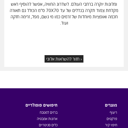
ומלונות יוקרה ברחבי העולם. לשדרוג החוויה, אפשר להוסיף ראש
מקלחת צמוד תקרה בגדלים של עד 70X70 ס"מ הכולל גם תאורה
חכמה ואופציות מיוחדות של זרמים כמו מי גשם, מפל, זרימה חזקה
ועוד.
‹ חזור להשראות אלוני
מוצרים
חיפושים פופולריים
ריצוף
ברזים למטבח
פרקטים
ארונות אמבטיה
חיפוי קיר
כלים סניטריים