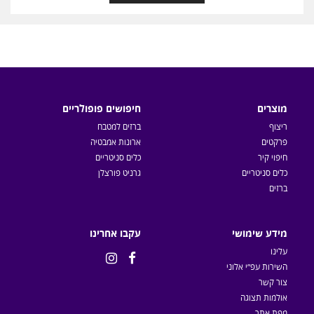
מוצרים
חיפושים פופולריים
ריצוף
ברזים למטבח
פרקטים
ארונות אמבטיה
חיפוי קיר
כלים סניטריים
כלים סניטריים
גרניט פורצלן
ברזים
מידע שימושי
עקבו אחרינו
עלינו


השירות עפ״י אלוני
צור קשר
אולמות תצוגה
מפת אתר