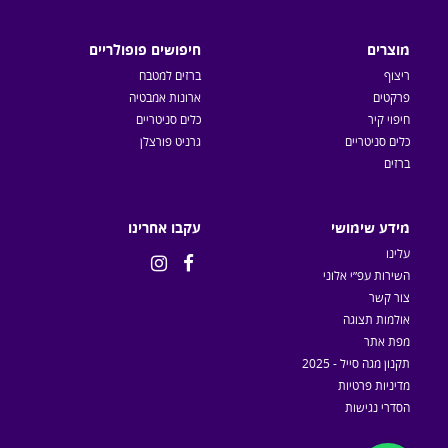
מוצרים
חיפושים פופולריים
ריצוף
ברזים למטבח
פרקטים
ארונות אמבטיה
חיפוי קיר
כלים סניטריים
כלים סניטריים
גרניט פורצלן
ברזים
מידע שימושי
עקבו אחרינו
עלינו


השירות עפ״י אלוני
צור קשר
אולמות תצוגה
מפת אתר
תקנון מגה סייל - 2025
מדיניות פרטיות
הסדרי נגישות