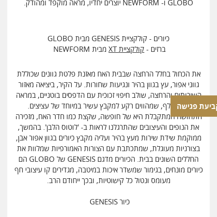
GLOBO ו- NEWFORM יוצרים יחדיו, מראה מוקפד ומהודק.
כיורים - קולקציית GENESIS מבית GLOBO
ברזים -
קולקציית XT
מבית NEWFORM
את הכחול בחלל הרחצה שבבית האח מאזנת פלטת גוונים שכוללת
גווני אפור, עץ בגוון בהיר ונגיעות שחורות. על הקיר, ביציאה מאזור
השירותים והרחצה, שולב חיפוי זכוכית עם הדפסים בוטניים, במראה
עץ מגולף, שמהווים רקע למקבץ עשיר במיוחד של עציצים.
ביעת פגישה
התחושה המתקבלת היא של חופשה, שקצת כמו חדר האח, מזכירה
את הנופים והעיצובים שהתרגלנו לראות ב- 'לוטוס הלבן'. בהמשך,
ממוקמת שידת שירות מעץ בהיר ועליה מקבץ כיורים בגוון אפור אבן,
בצורניות מעוגלת, שמתכתבת עם הצורות האמורפיות שמלוות את
החללים השונים בבית. הכיורים מדגם GENESIS של GLOBO הם
כיורים מונחים, בגימור שמשדר איכות במיטבה, מגדירים קו עיצובי חף
מעומס ונטול כל קישוטיות, ובכך ייחודם הרב.
כיור GENESIS