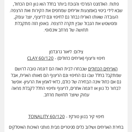
פתוח. האלמנט המרכזי והנוכח ביותר בחלל הוא גוון הים הכחול,
שבא לידי ביטוי באמצעות אריחים שמחפים את הקירות ואת הרצפה.
העובדה שאותו האריח נבחר גם לחיפוי וגם לריצוף, יוצר עומק,
ומטשטש את הגבול שבין תקרה לרצפה. באופן הזה מתקבלת
תחושה של מרחב אינסופי.
צילום: ליאור גרונדמן
חיפוי וריצוף (אריחים כחולים) -
CLAY 60/120
האריחים הכחולים
שנבחרו לבית האח הם דוגמה טובה לרושם
שמתקבל בחלל שבו גם החיפוי וגם הריצוף הם מאותו האריח, אבל
גם אם כחול אינה הבחירה של כולם, כדאי לאמץ את הרעיון- אפשר
לבחור כל גוון או דוגמה אחרים, לריצוף וחיפוי החלל לקבלת מראה
עמוק שיוצר תחושת מרחב.
חיפוי קיר בגוון טורקיז -
TONALITY 60/120
בחירת האריחים ושילוב כלים סניטריים מבית מותגי האיכות האיטלקים