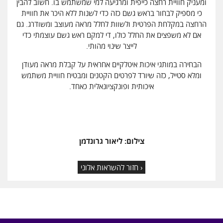
ומעניק חוויית רחצה כייפית ומרגיעה למי שמשתמש בו. חשוב להבין
כי מספיק לבחור בראש גשם כזה כדי לשנות ללא היכר את חוויית
הרחצה במקלחת הפרטית ולשוות לחלל מראה מעוצב ומשודרג. גם
אם לא משפצים את החלל כולו, די למקם ראש גשם עוצמתי כדי
לייצר שינוי מהותי.
הבחירה במותגי איכות איטלקיים אחראית על קבלת מראה מעודן
ומלא סטייל, כזה שיורד לפרטים הקטנים ומבטיח חוויית משתמש
איכותית ופונקציונאלית כאחד.
צילום: ליאור גרונדמן
‹ חזור להשראות אלוני