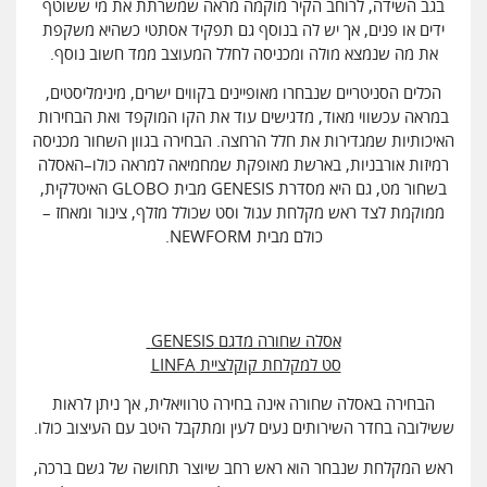
בגב השידה, לרוחב הקיר מוקמה מראה שמשרתת את מי ששוטף
ידים או פנים, אך יש לה בנוסף גם תפקיד אסתטי כשהיא משקפת
את מה שנמצא מולה ומכניסה לחלל המעוצב ממד חשוב נוסף.
הכלים הסניטריים שנבחרו מאופיינים בקווים ישרים, מינימליסטים,
במראה עכשווי מאוד, מדגישים עוד את הקו המוקפד ואת הבחירות
האיכותיות שמגדירות את חלל הרחצה. הבחירה בגוון השחור מכניסה
רמיזות אורבניות, בארשת מאופקת שמחמיאה למראה כולו–האסלה
בשחור מט, גם היא מסדרת GENESIS מבית GLOBO האיטלקית,
ממוקמת לצד ראש מקלחת עגול וסט שכולל מזלף, צינור ומאחז –
כולם מבית NEWFORM.
אסלה שחורה מדגם GENESIS
סט למקלחת קוקלציית LINFA
הבחירה באסלה שחורה אינה בחירה טרוויאלית, אך ניתן לראות
ששילובה בחדר השירותים נעים לעין ומתקבל היטב עם העיצוב כולו.
ראש המקלחת שנבחר הוא ראש רחב שיוצר תחושה של גשם ברכה,