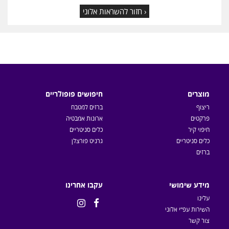
‹ חזור להשראות אלוני
מוצרים
חיפושים פופולריים
ריצוף
ברזים למטבח
פרקטים
ארונות אמבטיה
חיפוי קיר
כלים סניטריים
כלים סניטריים
גרניט פורצלן
ברזים
מידע שימושי
עקבו אחרינו
עלינו


השירות עפ״י אלוני
צור קשר