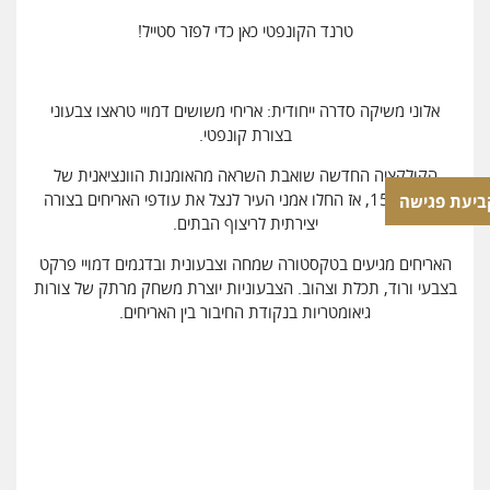
טרנד הקונפטי כאן כדי לפזר סטייל!
אלוני משיקה סדרה ייחודית: אריחי משושים דמויי טראצו צבעוני
בצורת קונפטי.
הקולקציה החדשה שואבת השראה מהאומנות הוונציאנית של
המאה ה-15, אז החלו אמני העיר לנצל את עודפי האריחים בצורה
ביעת פגישה
יצירתית לריצוף הבתים.
האריחים מגיעים בטקסטורה שמחה וצבעונית ובדגמים דמויי פרקט
בצבעי ורוד, תכלת וצהוב. הצבעוניות יוצרת משחק מרתק של צורות
גיאומטריות בנקודת החיבור בין האריחים.