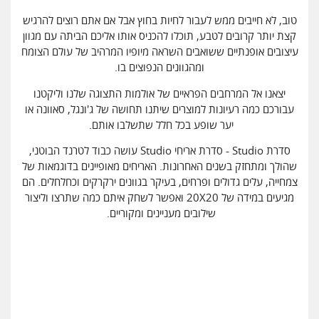
טוב, לא חייבים ממש לעבור לחיות בחוץ אבל אם אתם רוצים להרגיש
קצת יותר קרובים לטבע, תוכלו להכניס אותו אליכם הביתה עם מגוון
עיצובים אופנתיים ששואבים השראה מיופיו המרהיב של עולם הצומח
ומהגוונים הנפוצים בו.
יצאנו אל המרחבים הפראיים של אולמות התצוגה שלנו וליקטנו
עבורכם כמה רעיונות למוצרים שיתנו תחושה של ג'ונגל, סאוונה או
יער שופע בכל חלל שתשלבו אותם.
סדרת Studio - סדרת אריחי Studio עושה כבוד לטרנד הבוטני,
שהולך ומתחזק בשנים האחרונות. האריחים מאופיינים בדוגמאות של
צמחייה, עלים גדולים ופרחים, בעיקר בגוונים ירקרקים וכחלחלים. הם
מגיעים במידה של 20X20 ואפשר לשחק איתם כמה שתרצו וליצור
שילובים מעניינים ומקוריים.