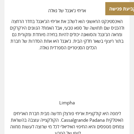
ביעת פגישה
אריחי ג'אנגל של גאלה
האינסטינקט הראשוני הוא לשלב את אריחי הג'אנגל בחדר הרחצה
ולהכניס שם תחושה של ספא טבעי, אבל האמת? הגוונים הירקרקים
ומראה הג'ונגל והסוואנה יכולים להיות בחירה מיוחדת ומקורית גם
בתור ריצוף בשאר חלקי הבית. ג'אנגל היא אחת הסדרות של חברת
הכלים הסניטריים הספרדית גאלה.
Limpha
לימפה היא קולקציית אריחי פורצלן חדשה מבית חברת האריחים
האיטלקית Cassalgrande Padana. הקולקצייה עוצבה בהשראת
צמחים מטפסים והיא החיפוי האידיאלי לכל מי שרוצה לעשות מחווה
ליופי של הטבע.