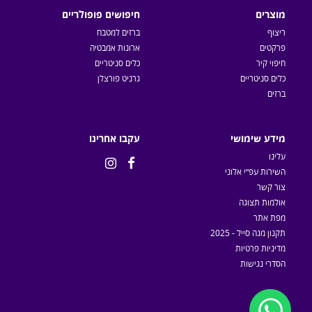
מוצרים
חיפושים פופולריים
ריצוף
ברזים למטבח
פרקטים
ארונות אמבטיה
חיפוי קיר
כלים סניטריים
כלים סניטריים
גרניט פורצלן
ברזים
מידע שימושי
עקבו אחרינו
עלינו


השירות עפ״י אלוני
צור קשר
אולמות תצוגה
מפת אתר
תקנון מגה סייל - 2025
מדיניות פרטיות
הסדרי נגישות