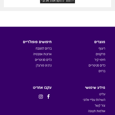
‹ חזור להשראות אלוני
מוצרים
חיפושים פופולריים
ריצוף
ברזים למטבח
פרקטים
ארונות אמבטיה
חיפוי קיר
כלים סניטריים
כלים סניטריים
גרניט פורצלן
ברזים
מידע שימושי
עקבו אחרינו
עלינו


השירות עפ״י אלוני
צור קשר
אולמות תצוגה