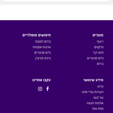
מוצרים
חיפושים פופולריים
ריצוף
ברזים למטבח
פרקטים
ארונות אמבטיה
חיפוי קיר
כלים סניטריים
כלים סניטריים
גרניט פורצלן
ברזים
מידע שימושי
עקבו אחרינו
עלינו


השירות עפ״י אלוני
צור קשר
אולמות תצוגה
מפת אתר