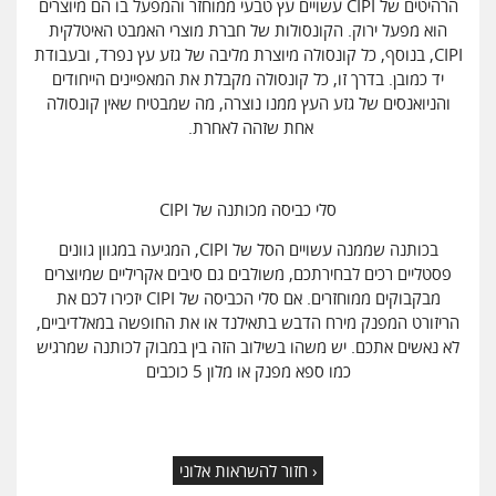
הרהיטים של CIPI עשויים עץ טבעי ממוחזר והמפעל בו הם מיוצרים
הוא מפעל ירוק. הקונסולות של חברת מוצרי האמבט האיטלקית
CIPI, בנוסף, כל קונסולה מיוצרת מליבה של גזע עץ נפרד, ובעבודת
יד כמובן. בדרך זו, כל קונסולה מקבלת את המאפיינים הייחודים
והניואנסים של גזע העץ ממנו נוצרה, מה שמבטיח שאין קונסולה
אחת שזהה לאחרת.
סלי כביסה מכותנה של CIPI
בכותנה שממנה עשויים הסל של CIPI, המגיעה במגוון גוונים
פסטליים רכים לבחירתכם, משולבים גם סיבים אקריליים שמיוצרים
מבקבוקים ממוחזרים. אם סלי הכביסה של CIPI יזכירו לכם את
הריזורט המפנק מירח הדבש בתאילנד או את החופשה במאלדיביים,
לא נאשים אתכם. יש משהו בשילוב הזה בין במבוק לכותנה שמרגיש
כמו ספא מפנק או מלון 5 כוכבים
‹ חזור להשראות אלוני