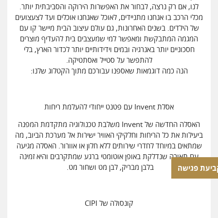
לנו, אם רק נרצה, לבחור את האפשרות הירוקה והסביבתית יותר.
מכלי הרכב בו אנחנו מתניידים, לאוכל שאנחנו אוכלים ועד לצעצועים
של הילדים. בשנים האחרונות, גם עולם עיצוב הבית מיישר קו עם
המגמה המתבקשת ומאפשר למי שמעצבים בית להעדיף מוצרים
חסכוניים יותר באנרגיה ובמים וידידותיים יותר לכדור הארץ, בלי
להתפשר על סטייל ואסתטיקה.
הנה כמה דוגמאות שאספנו עבורכם מתוך הקטלוג שלנו:
אסלת Invent עם פטנט ייחודי להעלמת ריחות
האסלה החדשה של Invent משלבת טכנולוגיה מתקדמת המפנה
ביעילות את כל הריחות וחלקיקי האוויר ישירות אל מערכת הביוב, מה
שמתאים במיוחד לחדרי שירותים ללא חלון או אוורור. האסלה מגיעה
עם תאורה שנדלקת באופן אוטומטי ברגע שמתקרבים והיא זמינה
בלבן מבריק, לבן מט ושחור מט.
ביעת פגישה
קונסולה של CIPI