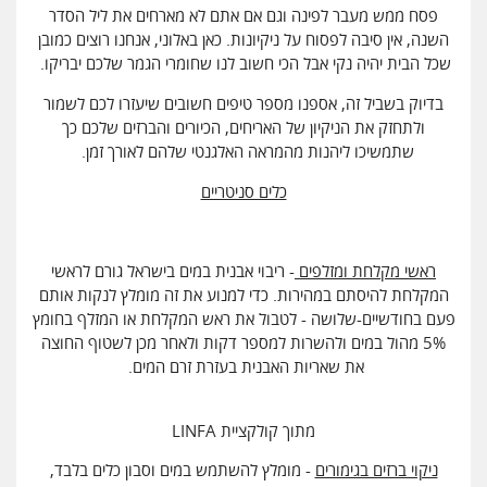
פסח ממש מעבר לפינה וגם אם אתם לא מארחים את ליל הסדר
השנה, אין סיבה לפסוח על ניקיונות. כאן באלוני, אנחנו רוצים כמובן
שכל הבית יהיה נקי אבל הכי חשוב לנו שחומרי הגמר שלכם יבריקו.
בדיוק בשביל זה, אספנו מספר טיפים חשובים שיעזרו לכם לשמור
ולתחזק את הניקיון של האריחים, הכיורים והברזים שלכם כך
שתמשיכו ליהנות מהמראה האלגנטי שלהם לאורך זמן.
כלים סניטריים
ראשי מקלחת ומזלפים
- ריבוי אבנית במים בישראל גורם לראשי
המקלחת להיסתם במהירות. כדי למנוע את זה מומלץ לנקות אותם
פעם בחודשיים-שלושה - לטבול את ראש המקלחת או המזלף בחומץ
5% מהול במים ולהשרות למספר דקות ולאחר מכן לשטוף החוצה
את שאריות האבנית בעזרת זרם המים.
מתוך קולקציית LINFA
ניקוי ברזים בגימורים
- מומלץ להשתמש במים וסבון כלים בלבד,