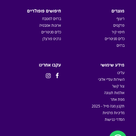
מוצרים
חיפושים פופולריים
ריצוף
ברזים למטבח
פרקטים
ארונות אמבטיה
חיפוי קיר
כלים סניטריים
כלים סניטריים
גרניט פורצלן
ברזים
מידע שימושי
עקבו אחרינו
עלינו


השירות עפ״י אלוני
צור קשר
אולמות תצוגה
מפת אתר
תקנון מגה סייל - 2025
מדיניות פרטיות
הסדרי נגישות