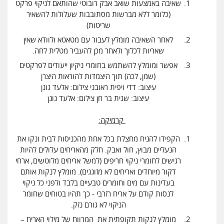
שאיבה באמצעות שואב אבק רובוטי שהותאם לניקוי פרקט
(כלומר ללא מברשות מסתובבות שעלולות להשאיר
שריטות)
לאחר השאיבה מומלץ לעבור עם מטאטא ולוודא שאין
שאריות לכלוך ולאחר מכן להעביר מטלית לחה.
אפשר ומומלץ להשתמש בחומרי ניקיון ייעודים לפרקטים
(שמן, לכה) תוך היצמדות להוראות היצרן
עיצוב: דדי ויפית ראובני צילום: אלעד גונן
עיצוב: שגית בר חן צילום: אלעד גונן
קרמיקה:
הקפידו להניח מחצלת בכל אחת מהכניסות לבית ונקו את
הנעליים מבוץ, חול ואבק. חלק מהאריחים עלולים להיות
רגישים לחומרי ניקוי חריפים (למשל אריחים מלוטשים, ארחי
דקור מיוחדים ואריחים לא מזוגגים). מומלץ לנקות אותם
בעדינות עם מים וחומרים טבעיים בלבד ולפני כל ניקוי
לנסות קודם על אריח רזרבי - כך תהיו בטוחים שחומר
הניקוי לא גורם נזק.
מומלץ לנקות תקופתית את המרווח של מילוי האריח –