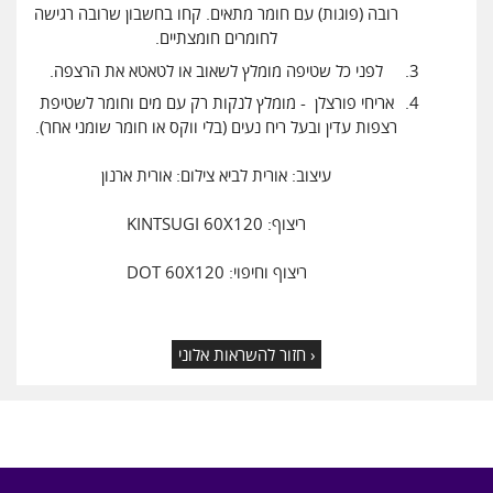
רובה (פוגות) עם חומר מתאים. קחו בחשבון שרובה רגישה
לחומרים חומצתיים.
לפני כל שטיפה מומלץ לשאוב או לטאטא את הרצפה.
אריחי פורצלן - מומלץ לנקות רק עם מים וחומר לשטיפת
רצפות עדין ובעל ריח נעים (בלי ווקס או חומר שומני אחר).
עיצוב: אורית לביא צילום: אורית ארנון
ריצוף: KINTSUGI 60X120
ריצוף וחיפוי: DOT 60X120
‹ חזור להשראות אלוני