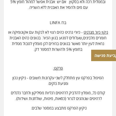
ובמטלית רכה ולא בסקוץ. אם יש אבנית אפשר למהול חומץ 5%
עם מים ולהסיר את האבנית ללא השריה.
ברז LINFA
ניקוי כיור מגרניט
- כיורי גרניט כהים רצוי לא לנקות עם אקונומיקה או
חומרים מלבינים,שעלולים לפגוע בגוון הכיור. בגוונים כהים האבנית
נראית לעין יותר מאשר בגוונים בהירים לכן מומלץ לטבול מטלית
בחומץ 5% ולהשרות למספר דק.
ביעת פגישה
פרקט:
הטיפול בפרקט עץ מתחלק לשני עקרונות חשובים - ניקיון נכון
ומניעת נזקים.
קודם כל, מומלץ להדביק לרהיטים רגליות מסיליקון ולחבר גלגלים
לרהיטים שנוהגים לגרור (כסאות, מיטות, שולחנות ושידות).
ניקיון הפרקט מתבצע במספר שלבים: