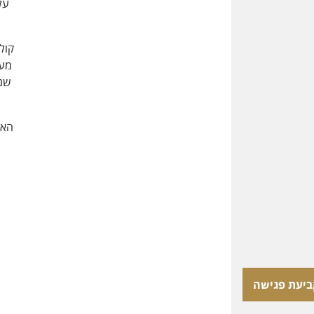
על
מעצ
שנע
הארי
ביעת פגישה