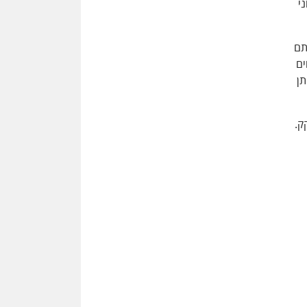
י
אתם
ים
תן