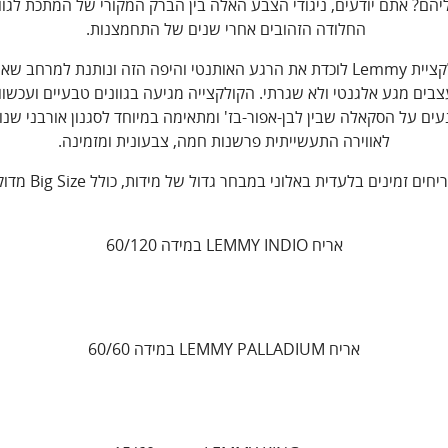
יהם? אתם יודעים, ניגודי הצבע האלה בין הברק המקורי של המתכת לגוונ
החלודה הזהובים אחרי שנים של התחמצנות.
קולקציית Lemmy לוכדת את הרגע האותנטי והיפה הזה ונותנת למרחב ש
בים מגע אלגנטי ולא שגרתי. הקולקצייה מגיעה בגוונים טבעיים ועכשוו
ים על הסקאלה שבין לבן-אפור-בז' ומתאימה במיוחד לסגנון אורבני שנו
לאווירה התעשייתית פרשנות חמה, צבעונית ומזמינה.
חים זמינים בלעדית באלוני במבחר גדול של מידות, כולל Big Size מדוקק.
אריח LEMMY INDIO במידה 60/120
אריח LEMMY PALLADIUM במידה 60/60