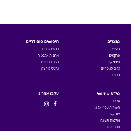
מוצרים
חיפושים פופולריים
ריצוף
ברזים למטבח
פרקטים
ארונות אמבטיה
חיפוי קיר
כלים סניטריים
כלים סניטריים
גרניט פורצלן
ברזים
מידע שימושי
עקבו אחרינו
עלינו


השירות עפ״י אלוני
צור קשר
אולמות תצוגה
מפת אתר