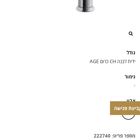
/>
גודל
גימור
צבע
ביעת פגישה
ביעת פגישה
מספר פריט: 222740