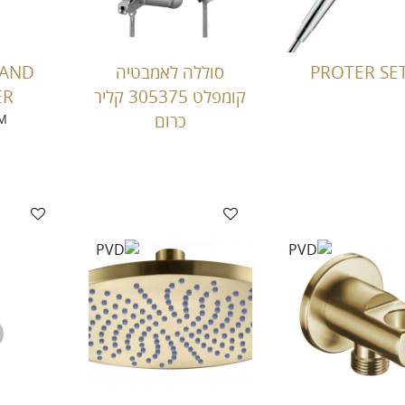
PROTER SE
סוללה לאמבטיה
HAND
קומפלט 305375 קליר
ER
כרום
M