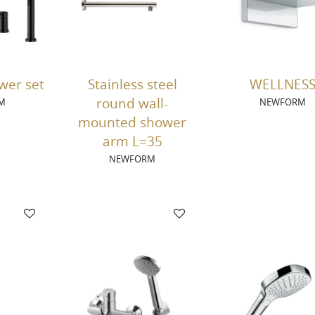
wer set
Stainless steel
WELLNES
round wall-
M
NEWFORM
mounted shower
arm L=35
NEWFORM