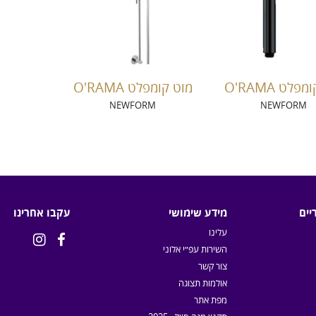
פלט O'RAMA
מוט קומפלט O'RAMA
NEWFORM
NEWFORM
יים
מידע שימושי
עקבו אחרינו
עלינו


השירות עפ״י אלוני
צור קשר
אולמות תצוגה
מפת אתר