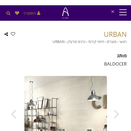
×
התחבר/י
URBAN
ראשי
›
מוצרים
›
חיפוי קירות
›
גרניט פורצלן
›
URBAN
מותג
BALDOCER