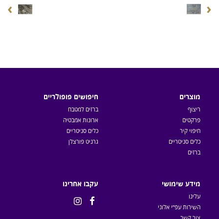
›
‹
מוצרים
חיפושים פופולריים
ריצוף
ברזים למטבח
פרקטים
ארונות אמבטיה
חיפוי קיר
כלים סניטריים
כלים סניטריים
גרניט פורצלן
ברזים
מידע שימושי
עקבו אחרינו
עלינו


השירות עפ״י אלוני
צור קשר