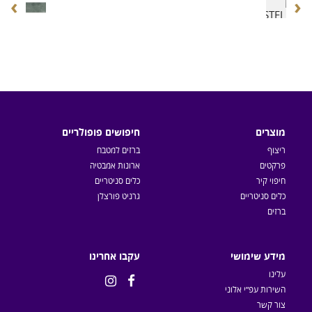
›
‹
מוצרים
חיפושים פופולריים
ריצוף
ברזים למטבח
פרקטים
ארונות אמבטיה
חיפוי קיר
כלים סניטריים
כלים סניטריים
גרניט פורצלן
ברזים
מידע שימושי
עקבו אחרינו
עלינו


השירות עפ״י אלוני
צור קשר