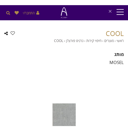
×
התחבר/י
COOL
ראשי
›
מוצרים
›
חיפוי קירות
›
גרניט פורצלן
›
COOL
מותג
MOSEL