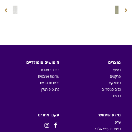
›
‹
מוצרים
חיפושים פופולריים
ריצוף
ברזים למטבח
פרקטים
ארונות אמבטיה
חיפוי קיר
כלים סניטריים
כלים סניטריים
גרניט פורצלן
ברזים
מידע שימושי
עקבו אחרינו
עלינו


השירות עפ״י אלוני