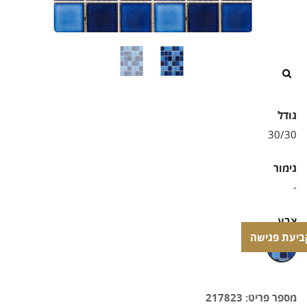
/>
גודל
גימור
צבע
ביעת פגישה
ביעת פגישה
מספר פריט: 217823