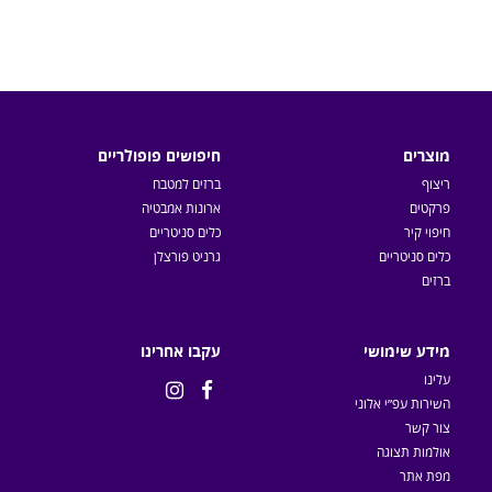
מוצרים
חיפושים פופולריים
ריצוף
ברזים למטבח
פרקטים
ארונות אמבטיה
חיפוי קיר
כלים סניטריים
כלים סניטריים
גרניט פורצלן
ברזים
מידע שימושי
עקבו אחרינו
עלינו


השירות עפ״י אלוני
צור קשר
אולמות תצוגה
מפת אתר