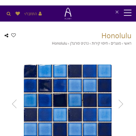
×
התחבר/י
Honolulu
ראשי
›
מוצרים
›
חיפוי קירות
›
גרניט פורצלן
›
Honolulu