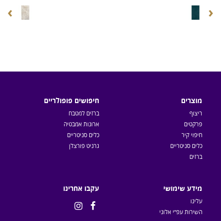
›
‹
מוצרים
חיפושים פופולריים
ריצוף
ברזים למטבח
פרקטים
ארונות אמבטיה
חיפוי קיר
כלים סניטריים
כלים סניטריים
גרניט פורצלן
ברזים
מידע שימושי
עקבו אחרינו
עלינו


השירות עפ״י אלוני