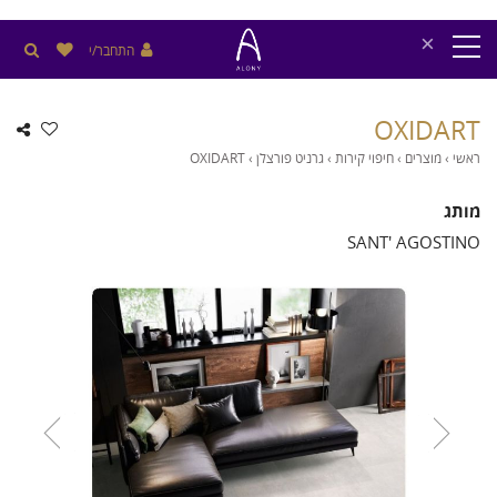
×
התחבר/י
OXIDART
ראשי
›
מוצרים
›
חיפוי קירות
›
גרניט פורצלן
›
OXIDART
מותג
SANT' AGOSTINO