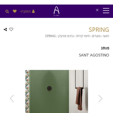
×
התחבר/י
SPRING
ראשי
›
מוצרים
›
חיפוי קירות
›
גרניט פורצלן
›
SPRING
מותג
SANT' AGOSTINO