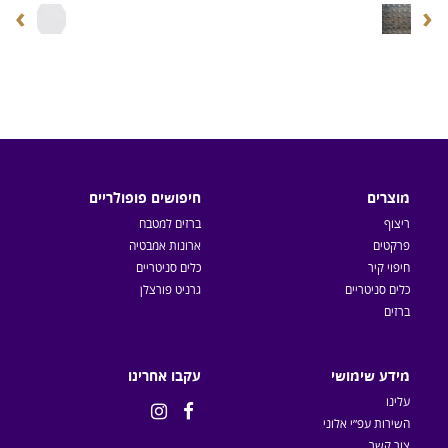
›
‹
מוצרים
חיפושים פופולריים
ריצוף
ברזים למטבח
פרקטים
ארונות אמבטיה
חיפוי קיר
כלים סניטריים
כלים סניטריים
גרניט פורצלן
ברזים
מידע שימושי
עקבו אחרינו
עלינו


השירות עפ״י אלוני
צור קשר