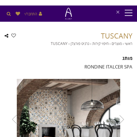
×
התחבר/י
TUSCANY
ראשי
›
מוצרים
›
חיפוי קירות
›
גרניט פורצלן
›
TUSCANY
מותג
RONDINE ITALCER SPA