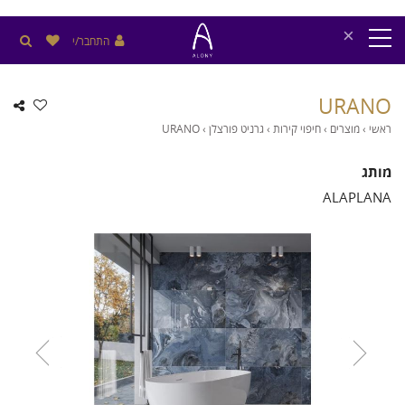
×
התחבר/י
URANO
ראשי
›
מוצרים
›
חיפוי קירות
›
גרניט פורצלן
›
URANO
מותג
ALAPLANA