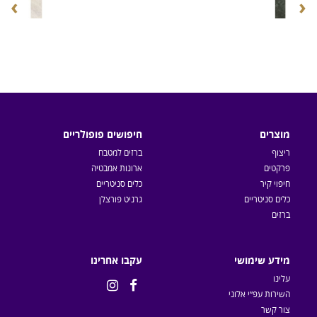
›
‹
מוצרים
חיפושים פופולריים
ריצוף
ברזים למטבח
פרקטים
ארונות אמבטיה
חיפוי קיר
כלים סניטריים
כלים סניטריים
גרניט פורצלן
ברזים
מידע שימושי
עקבו אחרינו
עלינו


השירות עפ״י אלוני
צור קשר