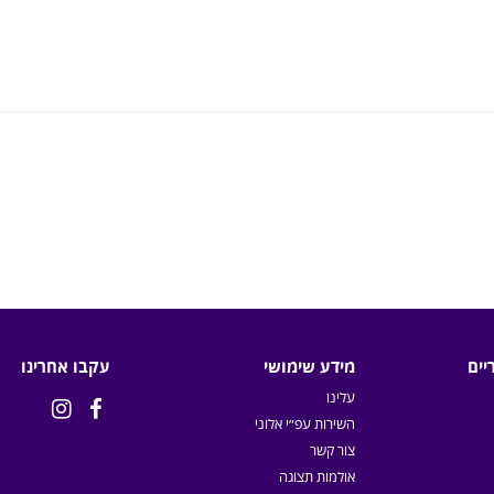
יים
מידע שימושי
עקבו אחרינו
עלינו


השירות עפ״י אלוני
צור קשר
אולמות תצוגה