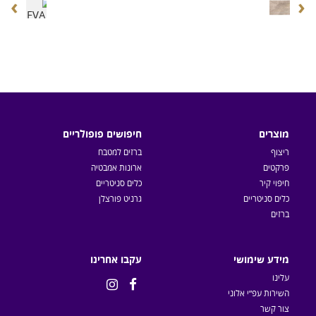
›
‹
מוצרים
חיפושים פופולריים
ריצוף
ברזים למטבח
פרקטים
ארונות אמבטיה
חיפוי קיר
כלים סניטריים
כלים סניטריים
גרניט פורצלן
ברזים
מידע שימושי
עקבו אחרינו
עלינו


השירות עפ״י אלוני
צור קשר