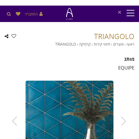
×
התחבר/י
TRIANGOLO
ראשי
›
מוצרים
›
חיפוי קירות
›
קרמיקה
›
TRIANGOLO
מותג
EQUIPE