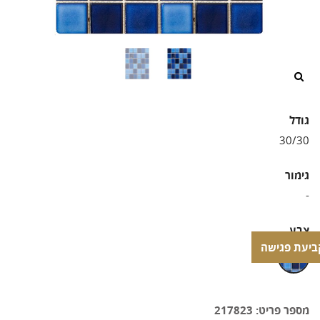
/>
גודל
גימור
צבע
ביעת פגישה
ביעת פגישה
מספר פריט: 217823