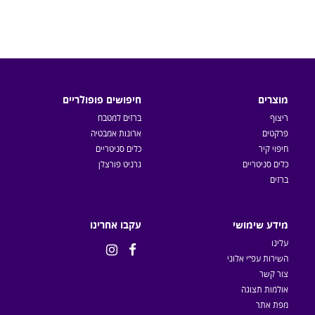
מוצרים
חיפושים פופולריים
ריצוף
ברזים למטבח
פרקטים
ארונות אמבטיה
חיפוי קיר
כלים סניטריים
כלים סניטריים
גרניט פורצלן
ברזים
מידע שימושי
עקבו אחרינו
עלינו


השירות עפ״י אלוני
צור קשר
אולמות תצוגה
מפת אתר