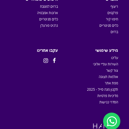
ריצוף
ברזים למטבח
פרקטים
ארונות אמבטיה
חיפוי קיר
כלים סניטריים
כלים סניטריים
גרניט פורצלן
ברזים
מידע שימושי
עקבו אחרינו
עלינו


השירות עפ״י אלוני
צור קשר
אולמות תצוגה
מפת אתר
תקנון מגה סייל - 2025
מדיניות פרטיות
הסדרי נגישות