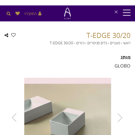
×
התחבר/י
T-EDGE 30/20
ראשי
›
מוצרים
›
כלים סניטריים
›
כיורים
›
T-EDGE 30/20
מותג
GLOBO