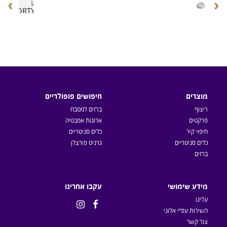
›
‹
מוצרים
חיפושים פופולריים
ריצוף
ברזים למטבח
פרקטים
ארונות אמבטיה
חיפוי קיר
כלים סניטריים
כלים סניטריים
גרניט פורצלן
ברזים
מידע שימושי
עקבו אחרינו
עלינו


השירות עפ״י אלוני
צור קשר