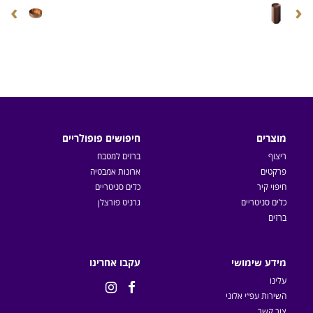
›
‹
מוצרים
חיפושים פופולריים
ריצוף
ברזים למטבח
פרקטים
ארונות אמבטיה
חיפוי קיר
כלים סניטריים
כלים סניטריים
גרניט פורצלן
ברזים
מידע שימושי
עקבו אחרינו
עלינו


השירות עפ״י אלוני
צור קשר