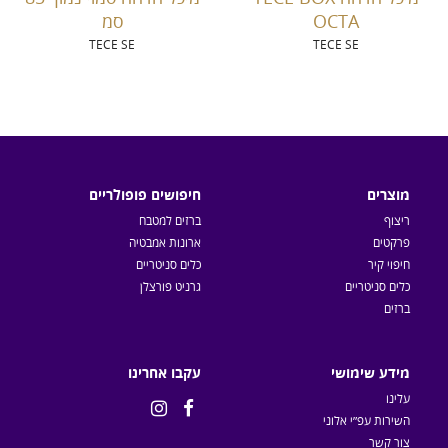
OCTA
סמ
TECE SE
TECE SE
מוצרים
חיפושים פופולריים
ריצוף
ברזים למטבח
פרקטים
ארונות אמבטיה
חיפוי קיר
כלים סניטריים
כלים סניטריים
גרניט פורצלן
ברזים
מידע שימושי
עקבו אחרינו
עלינו


השירות עפ״י אלוני
צור קשר