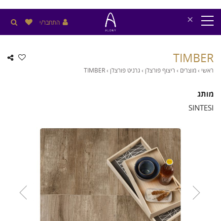
×
התחבר/י
TIMBER
ראשי
›
מוצרים
›
ריצוף פורצלן
›
גרניט פורצלן
›
TIMBER
מותג
SINTESI