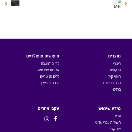
›
‹
מוצרים
חיפושים פופולריים
ריצוף
ברזים למטבח
פרקטים
ארונות אמבטיה
חיפוי קיר
כלים סניטריים
כלים סניטריים
גרניט פורצלן
ברזים
מידע שימושי
עקבו אחרינו
עלינו


השירות עפ״י אלוני
צור קשר