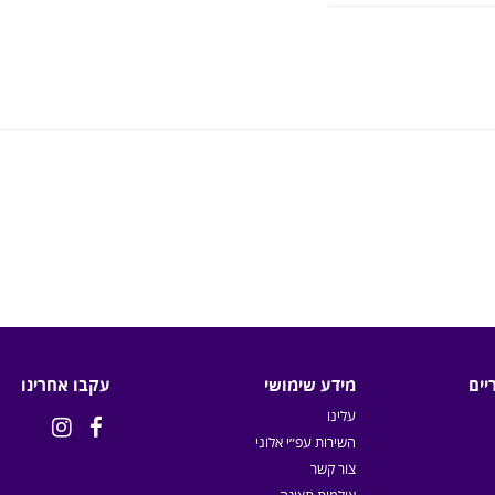
יים
מידע שימושי
עקבו אחרינו
עלינו


השירות עפ״י אלוני
צור קשר
אולמות תצוגה