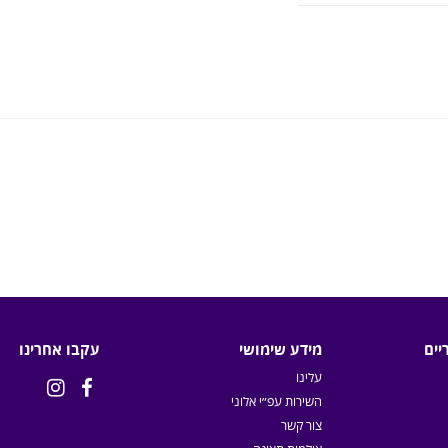
יים
מידע שימושי
עקבו אחרינו
עלינו


השירות עפ״י אלוני
צור קשר