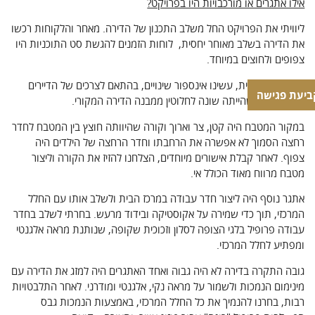
אילו אתגרים או מורכבויות היו בפרויקט?
ליוויתי את הפרויקט החל משלב התכנון של הדירה. מאחר והלקוחות רכשו
את הדירה בשלב מאוחר יחסית, לוחות הזמנים להגשת סט התוכניות היו
צפופים ולחוצים במיוחד.
מבחינה תכנונית, עשינו אינספור שינויים, בהתאם לצרכים של הדיירים
ביעת פגישה
ותכננו דירה שהייתה שונה לחלוטין ממבנה הדירה המקורי.
במקור המטבח היה קטן, צר וארוך וקורה שהיוותה חוצץ בין המטבח לחדר
רחצה הסמוך לא אפשרה את הרחבתו וחדר הרחצה של הילדים היה
צפוף. לאחר קבלת אישורים מיוחדים, הצלחנו להזיז את הקורה וליצור
מטבח מרווח מאוד הכולל אי.
אתגר נוסף היה ליצור חדר עבודה במרכז הבית ולשלב אותו עם החלל
המרכזי, תוך כדי שמירה על אקוסטיקה ובידוד מרעש. בחרתי לשלב בחדר
עבודה פרופיל בלגי הצופה לסלון וזכוכית שקופה, שנותנת מראה אלגנטי
ומפתיע לחלל המרכזי.
גובה התקרה בדירה לא היה גבוה ואחד האתגרים היה למזג את הדירה עם
מינימום הנמכות ולשמור על מראה נקי, אלגנטי ומודרני. לאחר התלבטויות
רבות, בחרנו להנמיך את כל החלל המרכזי, באמצעות הנמכות גבס