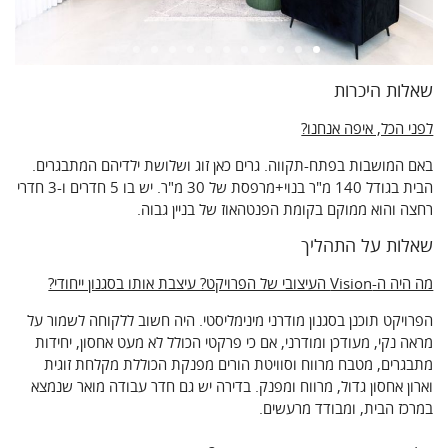
/>
/
שאלות היכרות
לפני הכל, איפה אנחנו?
באם המושבות בפתח-תקווה. גרים כאן זוג ושלושת ילדיהם המתבגרים.
הבית בגודל 140 מ"ר בנוי+מרפסת של 30 מ"ר. יש בו 5 חדרים ו-3 חדרי
רחצה והוא ממוקם בקומת הפנטהאוז של בניין גבוה.
שאלות על התהליך
מה היה ה-Vision העיצובי של הפרויקט? עיצבת אותו בסגנון ייחודי?
הפרויקט תוכנן בסגנון מודרני מינימליסטי. היה חשוב ללקוחה לשמור על
מראה נקי, מעודכן ומודרני, אם כי פרקטי הכולל לא מעט אחסון, יחידות
מתבגרים, מטבח מרווח וסוויטת הורים מפנקת הכוללת מקלחת זוגית
וארון אחסון גדול, מרווח ומפנק. בדירה יש גם חדר עבודה מואר שנמצא
במרכז הבית, ומבודד מרעשים.