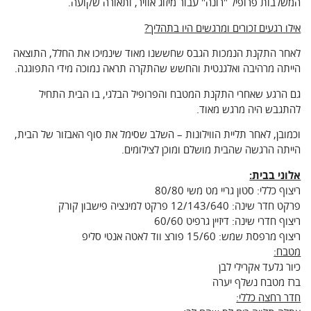
המשלבות פרופיל "רונה" עבור מיזוג אוויר, ותאורה שקועה.
אילו רגעים זכורים ומרגשים היו בתהליך?
לאחר התקנת הנמכות הגבס שחששנו מאוד שינמיכו את החלל, התוצאה
הייתה מרהיבה ואלגנטית והחשש שהתקרה תראה נמוכה מידי התפוגגה.
גם הרגע שאחרי התקנת המטבח והפרופיל הבלגי, בו הבית התחיל
להתגבש היה מרגש מאוד.
וכמובן, לאחר תליית הווילונות – השלב שסימל את סוף האבזור של הבית,
הייתה הרגשה שהבית מושלם ומוכן לצילומים.
אלוני בבית:
ריצוף כללי: סטון גריי מט משי 80/80
פרקט חדר שינה: 12/143/640 פרקט למינציה פישבון קורק
ריצוף חדרי שינה: דיזיין גרפיט 60/60
ריצוף מרפסת שמש: 15/60 פורצ ווד לאטה אנטי סליפ
מטבח:
כיור גלעד אקרילי לבן
ברז מטבח נשלף יערה
חדר רחצה כללי: